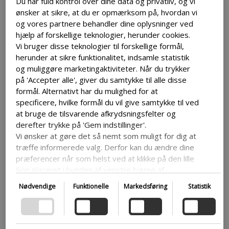
Du har fuld kontrol over dine data og privatliv, og vi
ønsker at sikre, at du er opmærksom på, hvordan vi
Der er mange forskellige plugins, som
og vores partnere behandler dine oplysninger ved
lader dig tilføje deling-knapper og lade dig
hjælp af forskellige teknologier, herunder cookies.
tilpasse det til din æstetikken på din
Vi bruger disse teknologier til forskellige formål,
hjemmeside og de netværker du gerne vil
herunder at sikre funktionalitet, indsamle statistik
have folk til at dele til. Dette kan gøres
og muliggøre marketingaktiviteter. Når du trykker
med plugins som
AddToAny
eller
på 'Accepter alle', giver du samtykke til alle disse
formål. Alternativt har du mulighed for at
ShareThis
.
specificere, hvilke formål du vil give samtykke til ved
at bruge de tilsvarende afkrydsningsfelter og
derefter trykke på 'Gem indstillinger'.
Vi ønsker at gøre det så nemt som muligt for dig at
Tilføj indholdsfortegnelse
træffe informerede valg. Derfor kan du ændre dine
præferencer når som helst ved at klikke på den lille
ikon placeret i bunden af venstre hjørne af
For at gøre din hjemmeside nemmere at
hjemmesiden og dermed trække dit samtykke
navigere i og giver folk et nemt overblik
Nødvendige
Funktionelle
Markedsføring
Statistik
tilbage. Hvis du ønsker at dykke dybere ned i vores
over indholdet i opslaget, så kan tilføje en
brug af cookies og andre teknologier, samt vores
indholdsfortegnelse i starten. Du kan gøre
indsamling og behandling af personoplysninger,
dette manuelt eller med plugins.
opfordrer vi dig til at læse mere ved at følge det