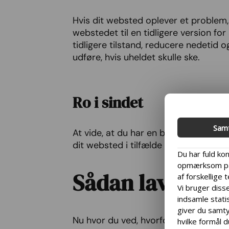
Hvis dit websted oplever et problem,
webstedet til en tidligere version fo
tidligere tilstand, reducere nedetid
udføre, hvis uheldet skulle ske.
Ro i sindet
Sam
At vide, at du har en backup af dit we
dit websted i tilfælde af et uheld.
Du har fuld kon
opmærksom på,
Sådan laver du 
af forskellige 
Vi bruger disse
indsamle statis
giver du samtyk
Nu hvor du ved, hvorfor du skal lave
hvilke formål d