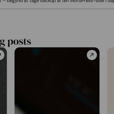
sent – begynd at tage backup af din WordPress-side i da
g posts