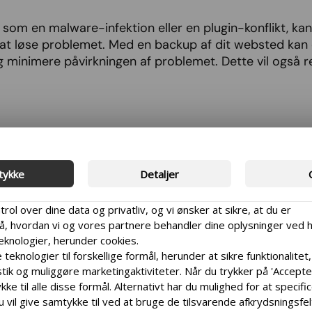
 som en malware-infektion eller en plugin-konflikt, ka
r at løse problemet. Med en backup af dit websted kan 
 og minimere påvirkningen af problemet. Dette vil også
tykke
Detaljer
bsite, kan give dig ro i sindet. Du kan føle dig tryg ved
trol over dine data og privatliv, og vi ønsker at sikre, at du er
 hvordan vi og vores partnere behandler dine oplysninger ved 
backup af din side
teknologier, herunder cookies.
 teknologier til forskellige formål, herunder at sikre funktionalitet,
tik og muliggøre marketingaktiviteter. Når du trykker på 'Accepter 
ke til alle disse formål. Alternativt har du mulighed for at specifi
 regelmæssige backups, så lad os se på, hvordan du kan
u vil give samtykke til ved at bruge de tilsvarende afkrydsningsfe