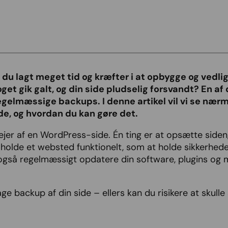
du lagt meget tid og kræfter i at opbygge og vedl
oget gik galt, og din side pludselig forsvandt? En af 
gelmæssige backups. I denne artikel vil vi se nærme
e, og hvordan du kan gøre det.
ejer af en WordPress-side. Én ting er at opsætte siden
olde et websted funktionelt, som at holde sikkerhed
 også regelmæssigt opdatere din software, plugins og 
ge backup af din side – ellers kan du risikere at skulle 