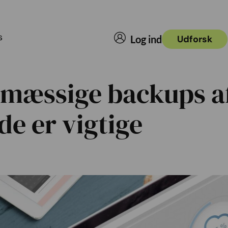
s
Log ind
Udforsk
lmæssige backups a
e er vigtige