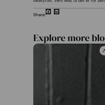
beskyttet. Vent ikke, til det er for 
Share:
Explore more blo