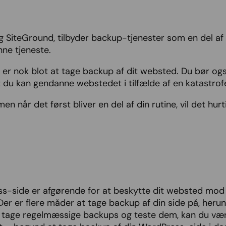
SiteGround, tilbyder backup-tjenester som en del af 
nne tjeneste.
ke er nok blot at tage backup af dit websted. Du bør o
 at du kan gendanne webstedet i tilfælde af en katastrof
en når det først bliver en del af din rutine, vil det hurt
-side er afgørende for at beskytte dit websted mod d
 Der er flere måder at tage backup af din side på, he
tage regelmæssige backups og teste dem, kan du være