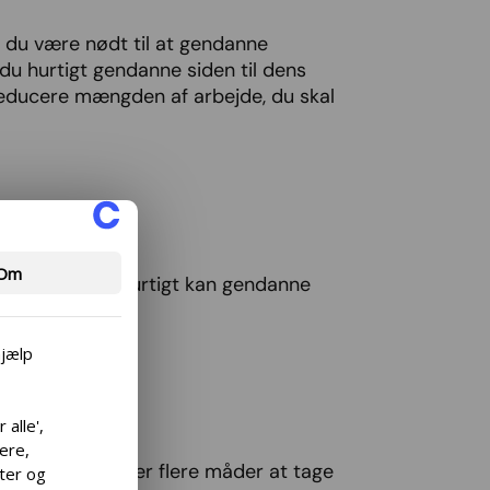
n du være nødt til at gendanne
du hurtigt gendanne siden til dens
 reducere mængden af arbejde, du skal
Om
 at vide, at du hurtigt kan gendanne
hjælp
alle',
cere,
 gøre det. Der er flere måder at tage
lter og