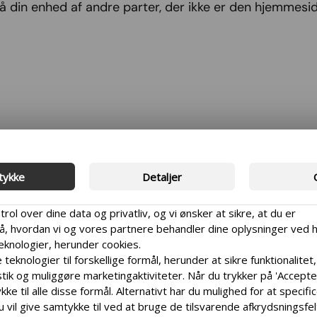
 din enhed af andre parter, der ikke er den hjemmeside,
er i pop-ups på hjemmesider.
es formål, når de placeres på din enhed: nødvendige, p
tykke
Detaljer
om hjemmesiden har brug for for at fungere.
trol over dine data og privatliv, og vi ønsker at sikre, at du er
 hvordan vi og vores partnere behandler dine oplysninger ved 
 at huske brugerens præferencer og tidligere valg for 
teknologier, herunder cookies.
 se, hvordan du bruger en hjemmeside, hvor du klikker, o
 teknologier til forskellige formål, herunder at sikre funktionalitet,
t vide, hvor de skal forbedre deres site.
tik og muliggøre marketingaktiviteter. Når du trykker på 'Accepter 
ten altid tredjepartscookies og bruges af annoncører 
ke til alle disse formål. Alternativt har du mulighed for at specifi
ller til at begrænse gentagelse af annoncer.
u vil give samtykke til ved at bruge de tilsvarende afkrydsningsfe