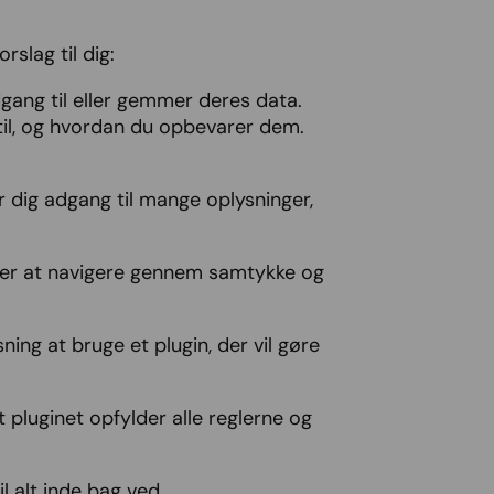
slag til dig:
gang til eller gemmer deres data.
 til, og hvordan du opbevarer dem.
r dig adgang til mange oplysninger,
høver at navigere gennem samtykke og
ing at bruge et plugin, der vil gøre
at pluginet opfylder alle reglerne og
l alt inde bag ved.