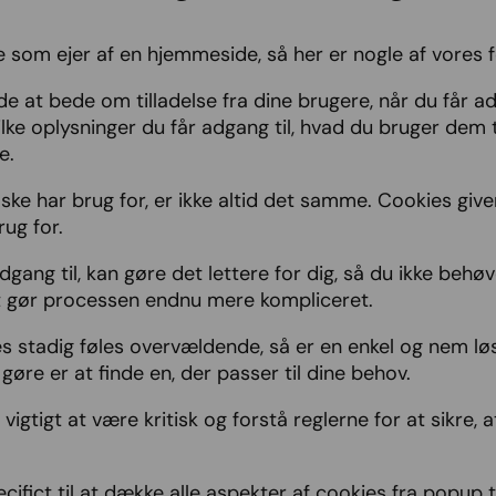
 som ejer af en hjemmeside, så her er nogle af vores for
 at bede om tilladelse fra dine brugere, når du får ad
hvilke oplysninger du får adgang til, hvad du bruger dem
e.
ske har brug for, er ikke altid det samme. Cookies give
ug for.
adgang til, kan gøre det lettere for dig, så du ikke be
ket gør processen endnu mere kompliceret.
 stadig føles overvældende, så er en enkel og nem løsn
 gøre er at finde en, der passer til dine behov.
vigtigt at være kritisk og forstå reglerne for at sikre, 
cifict til at dække alle aspekter af cookies fra popup ti