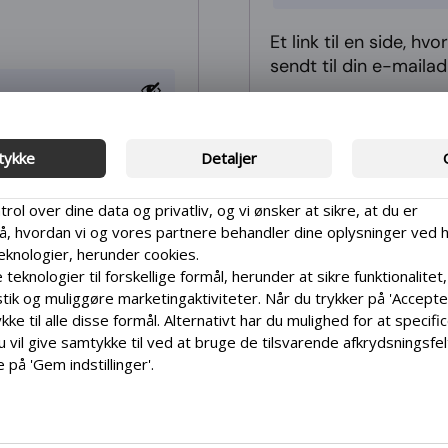
Et link til en side, h
sendt til din e-mailad
Dine personlige data v
brugeroplevelse på we
din konto og til andr
tykke
Detaljer
personoplysninger
.
trol over dine data og privatliv, og vi ønsker at sikre, at du er
 hvordan vi og vores partnere behandler dine oplysninger ved 
Opret en kundekont
teknologier, herunder cookies.
 teknologier til forskellige formål, herunder at sikre funktionalitet,
tik og muliggøre marketingaktiviteter. Når du trykker på 'Accepter 
ke til alle disse formål. Alternativt har du mulighed for at specifi
u vil give samtykke til ved at bruge de tilsvarende afkrydsningsfe
 på 'Gem indstillinger'.
øre det så nemt som muligt for dig at træffe informerede valg. De
ne præferencer når som helst ved at klikke på den lille ikon place
stre hjørne af hjemmesiden og dermed trække dit samtykke tilba