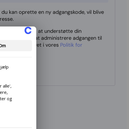
vor du kan oprette en ny adgangskode, vil blive
resse.
il blive brugt til at understøtte din
bshoppen, til at administrere adgangen til
e formål beskrevet i vores
Politik for
Om
hjælp
o
alle',
cere,
lter og
rfor
ret i
ge.