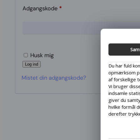
Adgangskode
*
Sam
Husk mig
Log ind
Du har fuld kon
opmærksom på,
Mistet din adgangskode?
af forskellige 
Vi bruger disse
indsamle statis
giver du samtyk
hvilke formål d
derefter trykke
Vi ønsker at g
kan du ændre di
bunden af ven