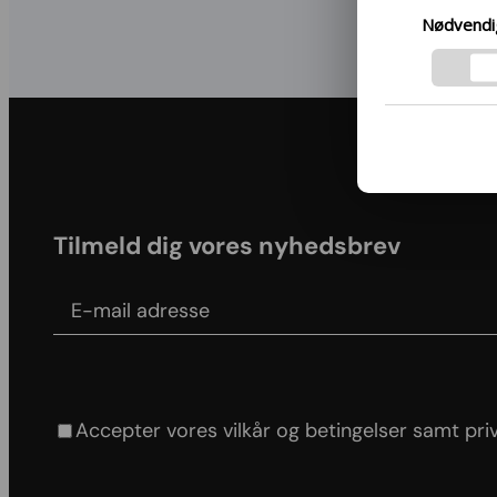
Hvis du ønsker
Nødvendi
samt vores ind
mere ved at fø
respekterer di
Googles privatl
Tilmeld dig vores nyhedsbrev
E-mail adress
Agree to our Terms & conditions and Privacy po
Accepter vores vilkår og betingelser samt priva