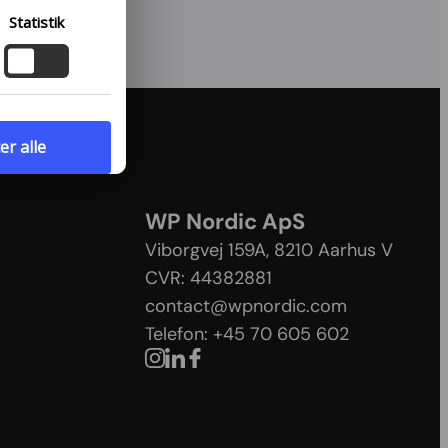
r,
Statistik
at læse
er alle
WP Nordic ApS
Viborgvej 159A, 8210 Aarhus V​
CVR: 44382881
contact@wpnordic.com
Telefon: +45 70 605 602