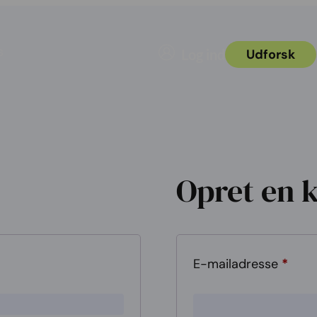
s
Log ind
Udforsk
Opret en 
E-mailadresse
*