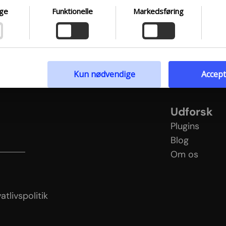
 at dykke dybere ned i vores brug af cookies og andre teknologie
ge
Funktionelle
Markedsføring
samling og behandling af personoplysninger, opfordrer vi dig til 
lge det medfølgende link. Vi prioriterer gennemsigtighed og
t behov for at være velinformeret.
ivspolitik
Kun nødvendige
Accept
Udforsk
Plugins
Blog
Om os
licy
tlivspolitik