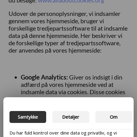
Udover de personoplysninger, vi indsamler
gennem vores hjemmeside, bruger vi
forskellige tredjepartssoftware til at indsamle
data på denne hjemmeside. Her beskriver vi
de forskellige typer af tredjepartssoftware,
der anvendes på vores hjemmeside:
Google Analytics:
Giver os indsigt i din
adfærd på vores hjemmeside ved at
indsamle data via cookies. Disse cookies
indsamler oplysninger om din brug af
vores side, inklusive din IP-adresse til
sporing. Vi bruger også Google Analytics
Samtykke
Detaljer
Om
til markedsføring, så du kan opleve
dynamiske annoncer efter at have besøgt
Du har fuld kontrol over dine data og privatliv, og vi
vores site. MailChimp: Vi bruger e-