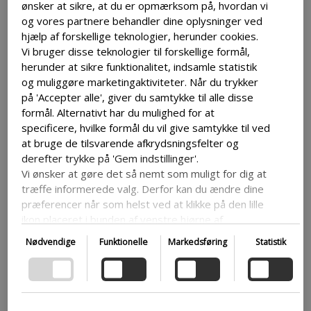
ønsker at sikre, at du er opmærksom på, hvordan vi
mailprogrammet MailChimp til at sende
og vores partnere behandler dine oplysninger ved
nyhedsbreve og tilbud til vores kunder.
hjælp af forskellige teknologier, herunder cookies.
Gennem MailChimp indsamler vi e-
Vi bruger disse teknologier til forskellige formål,
mailadresser, IP-adresser og
herunder at sikre funktionalitet, indsamle statistik
tidsstempler for at sende relevante
og muliggøre marketingaktiviteter. Når du trykker
nyhedsbreve.
på 'Accepter alle', giver du samtykke til alle disse
formål. Alternativt har du mulighed for at
Facebook Pixels:
Vi bruger Facebook-
specificere, hvilke formål du vil give samtykke til ved
at bruge de tilsvarende afkrydsningsfelter og
pixler til at forbedre vores annoncer for
derefter trykke på 'Gem indstillinger'.
besøgende, der har besøgt hjemmesiden
Vi ønsker at gøre det så nemt som muligt for dig at
og har en Facebook-profil. Gennem
træffe informerede valg. Derfor kan du ændre dine
Facebook-pixler indsamler vi data om din
præferencer når som helst ved at klikke på den lille
adfærd på vores site.
ikon placeret i bunden af venstre hjørne af
hjemmesiden og dermed trække dit samtykke
ePay:
Vi bruger ePay betalingsgateway
Nødvendige
Funktionelle
Markedsføring
Statistik
tilbage. Hvis du ønsker at dykke dybere ned i vores
på denne hjemmeside. ePay er en dansk
brug af cookies og andre teknologier, samt vores
betalingsgateway, der fokuserer på høj
indsamling og behandling af personoplysninger,
sikkerhed. De overvåger konstant deres
opfordrer vi dig til at læse mere ved at følge det
systemer og har altid et backup-system
medfølgende link. Vi prioriterer gennemsigtighed og