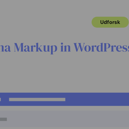
s
Log ind
Udforsk
ma Markup in WordPress