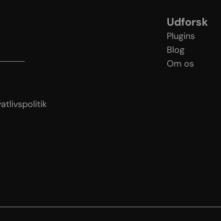
Udforsk
Plugins
Blog
Om os
licy
tlivspolitik