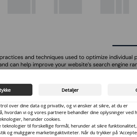
practices and techniques used to optimize individual 
and can help improve your website’s search engine rankin
r WordPress site. What is […]
 WordPress SEO Audit: 
tykke
Detaljer
trol over dine data og privatliv, og vi ønsker at sikre, at du er
 hvordan vi og vores partnere behandler dine oplysninger ved 
teknologier, herunder cookies.
 teknologier til forskellige formål, herunder at sikre funktionalitet,
tik og muliggøre marketingaktiviteter. Når du trykker på 'Accepter 