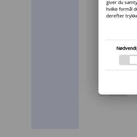
giver du samtyk
hvilke formål d
derefter trykke
Vi ønsker at g
kan du ændre di
bunden af ven
Hvis du ønsker
Nødvendi
samt vores ind
mere ved at fø
respekterer di
Googles privatl