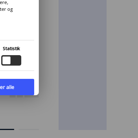
cere,
lter og
rfor
ret i
ge.
r,
Statistik
at læse
er alle