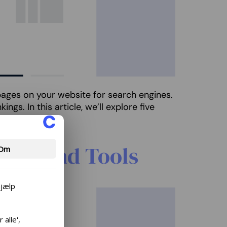
pages on your website for search engines.
gs. In this article, we’ll explore five
Tips and Tools
Om
hjælp
alle',