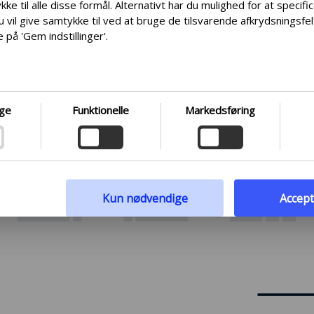
ke til alle disse formål. Alternativt har du mulighed for at specifi
u vil give samtykke til ved at bruge de tilsvarende afkrydsningsfe
 på 'Gem indstillinger'.
øre det så nemt som muligt for dig at træffe informerede valg. De
ne præferencer når som helst ved at klikke på den lille ikon place
stre hjørne af hjemmesiden og dermed trække dit samtykke tilba
 at dykke dybere ned i vores brug af cookies og andre teknologie
ge
Funktionelle
Markedsføring
samling og behandling af personoplysninger, opfordrer vi dig til 
lge det medfølgende link. Vi prioriterer gennemsigtighed og
t behov for at være velinformeret.
ivspolitik
Kun nødvendige
Accept