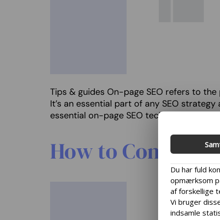
Tips & guides On-page SEO refers to the 
It’s an essential part of any SEO strategy 
essential on-page SEO techniques for you
How to Conduct a
Sam
Du har fuld kon
opmærksom på,
af forskellige 
Vi bruger disse
indsamle statis