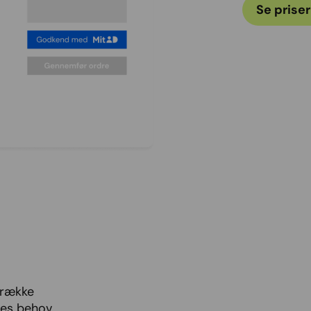
Se priser
g række
res behov.