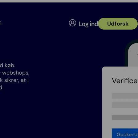
s
Log ind
Udforsk
d køb.
ke webshops,
ikrer, at I
d