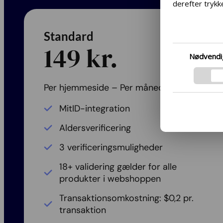
derefter trykke
Vi ønsker at g
kan du ændre di
Standard
bunden af ven
149 kr.
Hvis du ønsker
Nødvendi
samt vores ind
mere ved at fø
respekterer di
Per hjemmeside – Per måned
Googles privatl
MitID-integration
Aldersverificering
3 verificeringsmuligheder
18+ validering gælder for alle
produkter i webshoppen
Transaktionsomkostning: $0,2 pr.
transaktion