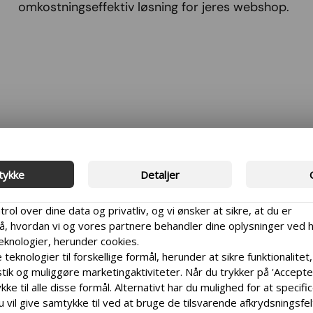
omkostningseffektiv løsning for jeres webshop.
tykke
Detaljer
trol over dine data og privatliv, og vi ønsker at sikre, at du er
 hvordan vi og vores partnere behandler dine oplysninger ved 
teknologier, herunder cookies.
 teknologier til forskellige formål, herunder at sikre funktionalitet,
r fungerer for
tik og muliggøre marketingaktiviteter. Når du trykker på 'Accepter 
ke til alle disse formål. Alternativt har du mulighed for at specifi
u vil give samtykke til ved at bruge de tilsvarende afkrydsningsfe