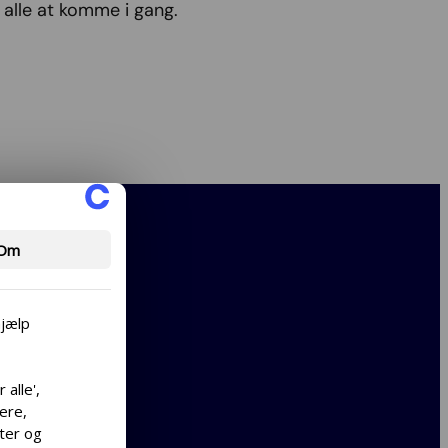
alle at komme i gang.
Om
hjælp
alle',
cere,
lter og