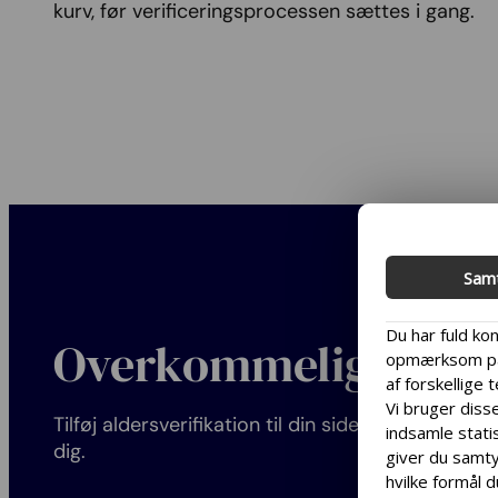
kurv, før verificeringsprocessen sættes i gang.
Sam
Du har fuld kon
Overkommelig pris
opmærksom på,
af forskellige 
Vi bruger disse
Tilføj aldersverifikation til din side til en pris. de
indsamle statis
dig.
giver du samtyk
hvilke formål d