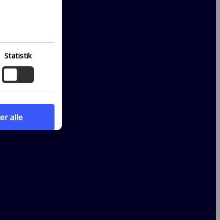
rfor
ret i
ge.
r,
Statistik
at læse
er alle